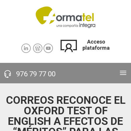
Pasar al contenido principal
Acceso
plataforma
976 79 77 00
Tog
nav
CORREOS RECONOCE EL
OXFORD TEST OF
ENGLISH A EFECTOS DE