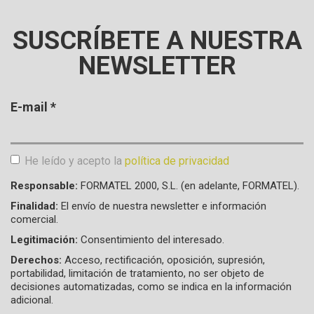
SUSCRÍBETE A NUESTRA
NEWSLETTER
E-mail
*
He leído y acepto la
política de privacidad
Aceptación de condiciones
*
Responsable:
FORMATEL 2000, S.L. (en adelante, FORMATEL).
Finalidad:
El envío de nuestra newsletter e información
comercial.
Legitimación:
Consentimiento del interesado.
Derechos:
Acceso, rectificación, oposición, supresión,
portabilidad, limitación de tratamiento, no ser objeto de
decisiones automatizadas, como se indica en la información
adicional.