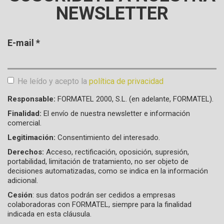
NEWSLETTER
E-mail
*
He leído y acepto la
política de privacidad
Aceptación de condiciones
*
Responsable:
FORMATEL 2000, S.L. (en adelante, FORMATEL).
Finalidad:
El envío de nuestra newsletter e información
comercial.
Legitimación:
Consentimiento del interesado.
Derechos:
Acceso, rectificación, oposición, supresión,
portabilidad, limitación de tratamiento, no ser objeto de
decisiones automatizadas, como se indica en la información
adicional.
Cesión
: sus datos podrán ser cedidos a empresas
colaboradoras con FORMATEL, siempre para la finalidad
indicada en esta cláusula.