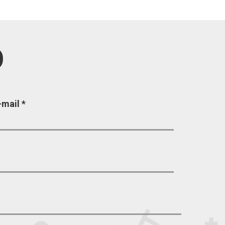
O
-mail
*