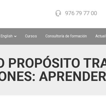
976 79 77 00
 English
Cursos
Consultoría de formación
Actua
 PROPÓSITO TR
ONES: APRENDER