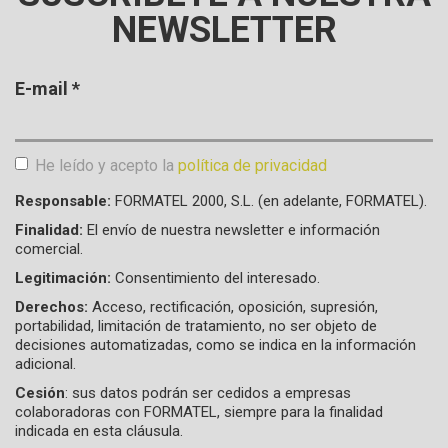
NEWSLETTER
E-mail
*
He leído y acepto la
política de privacidad
Aceptación de condiciones
*
Responsable:
FORMATEL 2000, S.L. (en adelante, FORMATEL).
Finalidad:
El envío de nuestra newsletter e información
comercial.
Legitimación:
Consentimiento del interesado.
Derechos:
Acceso, rectificación, oposición, supresión,
portabilidad, limitación de tratamiento, no ser objeto de
decisiones automatizadas, como se indica en la información
adicional.
Cesión
: sus datos podrán ser cedidos a empresas
colaboradoras con FORMATEL, siempre para la finalidad
indicada en esta cláusula.