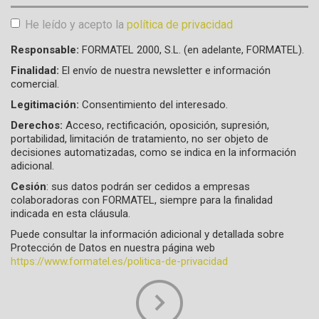
He leído y acepto la
política de privacidad
Aceptación de condiciones
*
Responsable:
FORMATEL 2000, S.L. (en adelante, FORMATEL).
Finalidad:
El envío de nuestra newsletter e información
comercial.
Legitimación:
Consentimiento del interesado.
Derechos:
Acceso, rectificación, oposición, supresión,
portabilidad, limitación de tratamiento, no ser objeto de
decisiones automatizadas, como se indica en la información
adicional.
Cesión
: sus datos podrán ser cedidos a empresas
colaboradoras con FORMATEL, siempre para la finalidad
indicada en esta cláusula.
Puede consultar la información adicional y detallada sobre
Protección de Datos en nuestra página web
https://www.formatel.es/politica-de-privacidad