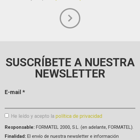
Aceptación de condiciones
*
SUSCRÍBETE A NUESTRA
NEWSLETTER
E-mail
*
He leído y acepto la
política de privacidad
Aceptación de condiciones
*
Responsable:
FORMATEL 2000, S.L. (en adelante, FORMATEL).
Finalidad:
El envío de nuestra newsletter e información