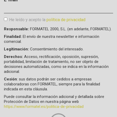
He leído y acepto la
política de privacidad
Aceptación de condiciones
*
Responsable:
FORMATEL 2000, S.L. (en adelante, FORMATEL).
Finalidad:
El envío de nuestra newsletter e información
comercial.
Legitimación:
Consentimiento del interesado.
Derechos:
Acceso, rectificación, oposición, supresión,
portabilidad, limitación de tratamiento, no ser objeto de
decisiones automatizadas, como se indica en la información
adicional.
Cesión
: sus datos podrán ser cedidos a empresas
colaboradoras con FORMATEL, siempre para la finalidad
indicada en esta cláusula.
Puede consultar la información adicional y detallada sobre
Protección de Datos en nuestra página web
https://www.formatel.es/politica-de-privacidad