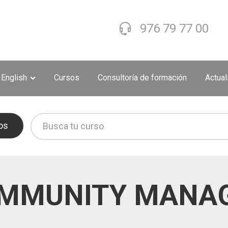
976 79 77 00
 English
Cursos
Consultoría de formación
Actua
os
MMUNITY MANA