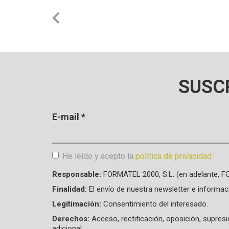
SUSC
E-mail
*
He leído y acepto la
política de privacidad
Aceptación de condiciones
*
Responsable:
FORMATEL 2000, S.L. (en adelante, 
Finalidad:
El envío de nuestra newsletter e informac
Legitimación:
Consentimiento del interesado.
Derechos:
Acceso, rectificación, oposición, supres
adicional.