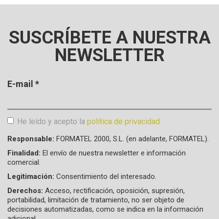
SUSCRÍBETE A NUESTRA
NEWSLETTER
E-mail
*
He leído y acepto la
política de privacidad
Aceptación de condiciones
*
Responsable:
FORMATEL 2000, S.L. (en adelante, FORMATEL).
Finalidad:
El envío de nuestra newsletter e información
comercial.
Legitimación:
Consentimiento del interesado.
Derechos:
Acceso, rectificación, oposición, supresión,
portabilidad, limitación de tratamiento, no ser objeto de
decisiones automatizadas, como se indica en la información
adicional.