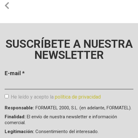
SUSCRÍBETE A NUESTRA
NEWSLETTER
E-mail
*
He leído y acepto la
política de privacidad
Aceptación de condiciones
*
Responsable:
FORMATEL 2000, S.L. (en adelante, FORMATEL).
Finalidad:
El envío de nuestra newsletter e información
comercial.
Legitimación:
Consentimiento del interesado.