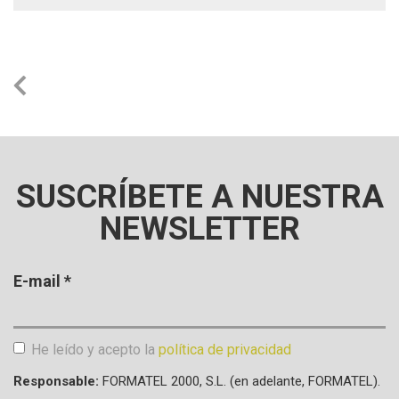
SUSCRÍBETE A NUESTRA
NEWSLETTER
E-mail
*
He leído y acepto la
política de privacidad
Aceptación de condiciones
*
Responsable:
FORMATEL 2000, S.L. (en adelante, FORMATEL).