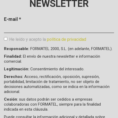
NEWSLETTER
E-mail
*
He leído y acepto la
política de privacidad
Aceptación de condiciones
*
Responsable:
FORMATEL 2000, S.L. (en adelante, FORMATEL).
Finalidad:
El envío de nuestra newsletter e información
comercial.
Legitimación:
Consentimiento del interesado.
Derechos:
Acceso, rectificación, oposición, supresión,
portabilidad, limitación de tratamiento, no ser objeto de
decisiones automatizadas, como se indica en la información
adicional.
Cesión
: sus datos podrán ser cedidos a empresas
colaboradoras con FORMATEL, siempre para la finalidad
indicada en esta cláusula.
Puede consultar la información adicional y detallada sobre