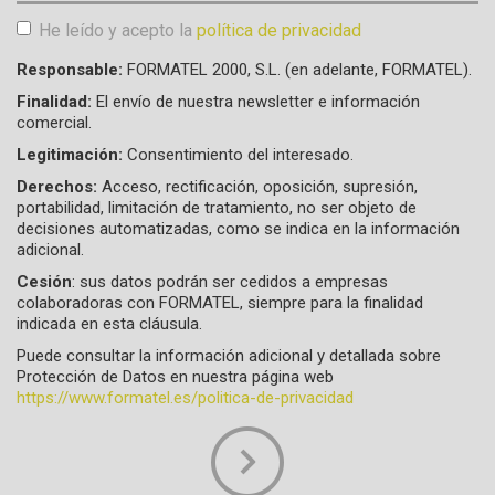
He leído y acepto la
política de privacidad
Aceptación de condiciones
*
Responsable:
FORMATEL 2000, S.L. (en adelante, FORMATEL).
Finalidad:
El envío de nuestra newsletter e información
comercial.
Legitimación:
Consentimiento del interesado.
Derechos:
Acceso, rectificación, oposición, supresión,
portabilidad, limitación de tratamiento, no ser objeto de
decisiones automatizadas, como se indica en la información
adicional.
Cesión
: sus datos podrán ser cedidos a empresas
colaboradoras con FORMATEL, siempre para la finalidad
indicada en esta cláusula.
Puede consultar la información adicional y detallada sobre
Protección de Datos en nuestra página web
https://www.formatel.es/politica-de-privacidad